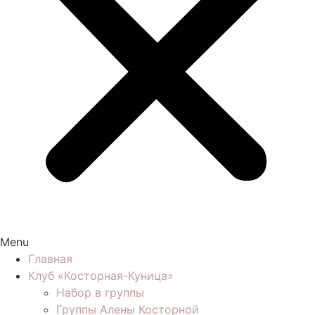
Menu
Главная
Клуб «Косторная-Куница»
Набор в группы
Группы Алены Косторной