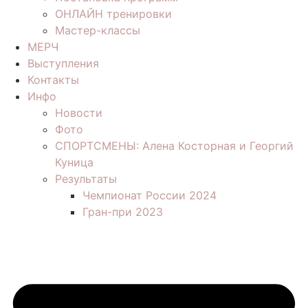
ОНЛАЙН тренировки
Мастер-классы
МЕРЧ
Выступления
Контакты
Инфо
Новости
Фото
СПОРТСМЕНЫ: Алена Косторная и Георгий
Куница
Результаты
Чемпионат России 2024
Гран-при 2023