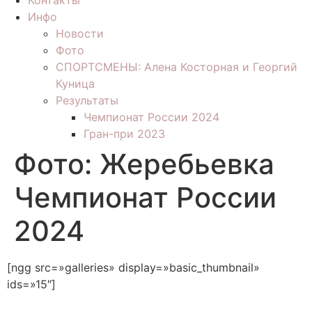
Контакты
Инфо
Новости
Фото
СПОРТСМЕНЫ: Алена Косторная и Георгий
Куница
Результаты
Чемпионат России 2024
Гран-при 2023
Фото: Жеребьевка
Чемпионат России
2024
[ngg src=»galleries» display=»basic_thumbnail»
ids=»15″]